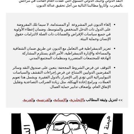
النقد الدولي والبنك الدولي السنوي التي عُقدت العام الفائت في مراكش
بالمغرب. وأثاروا مطالبنا التالية من أجل تحقيق عدالة الديون:
إلغاء الديون غير المشروعة أو المستدامة، لا سيما تلك المفروضة
على الدول ذات الدخل المنخفض والمتوسط، وضمان إعطاء الأولوية
في جميع سياسات الإقراض والضمانات ذات الصلة لالتزامات حقوق
الإنسان وحماية البيئة.
تعزيز الديمقراطية في التعامل مع الديون عن طريق ضمان الشفافية
والمساءلة والإدارة الديمقراطية، الأمر الذي يستلزم المشاركة
الهادفة للمجتمعات المتضررة ومنظمات المجتمع المدني.
التوقف عن فرض الشروط المجحفة: يتعين على صندوق النقد وسائر
المقرضين الدوليين الامتناع عن فرض إجراءات التقشف والسياسات
النيوليبرالية التي تؤدي إلى الإضرار بالدول الفقيرة. ويشمل هذا تعويم
العملات، وبرامج إعادة الهيكلة، مثل زيادة الضرائب التصاعدية وتقليل
الإنفاق العام، وإضعاف تدابير حماية العمال.
>> لتنزيل وثيقة المطالب ب
الإنجليزية
، و
الإسبانية
، و
الفرنسية
، و
العربية
.