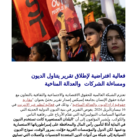
فعالية افتراضية لإطلاق تقرير يتناول الديون
ومساءلة الشركات والعدالة المناخية
تعتزم الشبكة العالمية للحقوق الاقتصادية والاجتماعية والثقافية بالتعاون مع
عيادة حقوق الإنسان بجامعة إسيكس إصدار تقرير بحثيّ بعنوان "
مقاربة
حقوقية إزاء الديون والعدالة المناخية
"، وذلك في
فعالية تُنظم عبر الإنترنت
في
16 نيسان/أبريل 2024. يغوص التقرير في بنية الديون الدولية الحديثة التي
صاغتها السياسات النيوليبرالية التي تقدّم الأرباح على رفاهية الناس
والكوكب. ويُشير المؤلفون إلى أن "
البلدان المستعمِرة كانت تستخدم الديون
في البداية أداةً لتأمين رأس المال والمحافظة على إمبراطورياتها الاستعمارية
ودعمها. لكن الدول والمؤسسات الغربية حوّلت، بمرور الوقت، نموذج الديون
السيادية إلى شبكة من أدوات الدين المتعددة الجنسيات والعملات التي تساوي