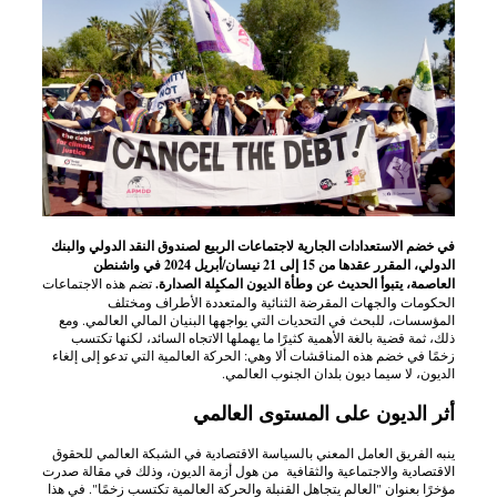
في خضم الاستعدادات الجارية لاجتماعات الربيع لصندوق النقد الدولي والبنك
الدولي، المقرر عقدها من 15 إلى 21 نيسان/أبريل 2024 في واشنطن
العاصمة، يتبوأ الحديث عن وطأة الديون المكبِلة الصدارة.
تضم هذه الاجتماعات
الحكومات والجهات المقرضة الثنائية والمتعددة الأطراف ومختلف
المؤسسات، للبحث في التحديات التي يواجهها البنيان المالي العالمي. ومع
ذلك، ثمة قضية بالغة الأهمية كثيرًا ما يهملها الاتجاه السائد، لكنها تكتسب
زخمًا في خضم هذه المناقشات ألا وهي: الحركة العالمية التي تدعو إلى إلغاء
الديون، لا سيما ديون بلدان الجنوب العالمي.
أثر الديون على المستوى العالمي
ينبه الفريق العامل المعني بالسياسة الاقتصادية في الشبكة العالمي للحقوق
الاقتصادية والاجتماعية والثقافية من هول أزمة الديون، وذلك في مقالة صدرت
مؤخرًا بعنوان "العالم يتجاهل القنبلة والحركة العالمية تكتسب زخمًا". في هذا