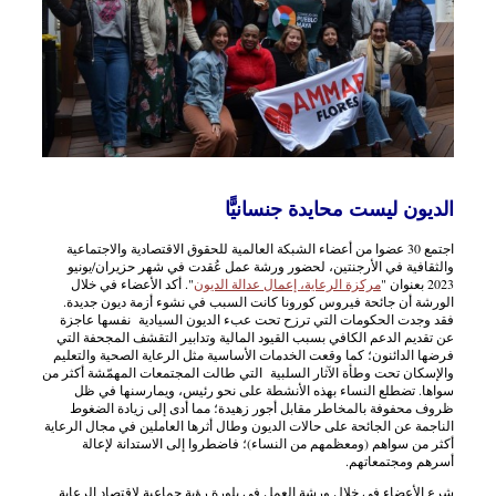
الديون ليست محايدة جنسانيًّا
اجتمع 30 عضوا من أعضاء الشبكة العالمية للحقوق الاقتصادية والاجتماعية
والثقافية في الأرجنتين، لحضور ورشة عمل عُقدت في شهر حزيران/يونيو
2023 بعنوان "
مركزة الرعاية، إعمال عدالة الديون
". أكد الأعضاء في خلال
الورشة أن جائحة فيروس كورونا كانت السبب في نشوء أزمة ديون جديدة.
فقد وجدت الحكومات التي ترزح تحت عبء الديون السيادية نفسها عاجزة
عن تقديم الدعم الكافي بسبب القيود المالية وتدابير التقشف المجحفة التي
فرضها الدائنون؛ كما وقعت الخدمات الأساسية مثل الرعاية الصحية والتعليم
والإسكان تحت وطأة الآثار السلبية التي طالت المجتمعات المهمّشة أكثر من
سواها. تضطلع النساء بهذه الأنشطة على نحو رئيس، ويمارسنها في ظل
ظروف محفوفة بالمخاطر مقابل أجور زهيدة؛ مما أدى إلى زيادة الضغوط
الناجمة عن الجائحة على حالات الديون وطال أثرها العاملين في مجال الرعاية
أكثر من سواهم (ومعظمهم من النساء)؛ فاضطروا إلى الاستدانة لإعالة
أسرهم ومجتمعاتهم.
شرع الأعضاء في خلال ورشة العمل في بلورة رؤية جماعية لاقتصاد الرعاية