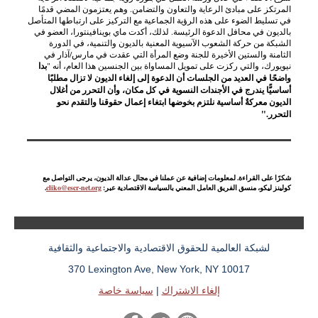
المرتكز على مبادئ الرعاية والتعاون والتضامن. وهم يعتزمون المضي قدمًا
في تسليط الضوء على هذه الرؤية الجماعية مع التركيز على ارتباطها المتأصل
بالديون في محافل الدعوة الرئيسة. لذلك، أكدت ماي بوينافينتورا، العضو في
الشبكة من حركة الشعوب الآسيوية المعنية بالديون والتنمية، في الدورة
الثامنة والستين الأخيرة للجنة وضع المرأة التي عقدت في مارس/آذار في
نيويورك، والتي ركزت على تمويل المساواة بين الجنسين هذا العام، أنه "
بدا
واضحًا في العديد من الجلسات أن الدعوة إلى إلغاء الديون لا تزال مطلبًا
أساسيًّا يندرج في الأجندات النسوية في كل مكان، وأن التحرر من أغلال
الديون معركةٌ أساسية نلتزم بخوضها ابتغاء إعمال حقوقنا والتقدم نحو
التحرر."
شكرًا على القراءة. لمعلومات إضافية عن عملنا في مجال عدالة الديون، يرجى التواصل مع
كولينز ليكو، منسق الفريق العامل المعني بالسياسة الاقتصادية عبر:
cliko@escr-net.org
.
لشبكة العالمية للحقوق الاقتصادية والاجتماعية والثقافية
370 Lexington Ave, New York, NY 10017
إلغاء الاشتراك
|
سياسة خاصة