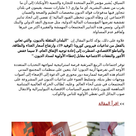
السياق، يُشير مؤتمر الأمم المتحدة للتجارة والتنمية (الأونكتاد) إلى أن ما
يقرب من نصف البشرية، أي ما يوازي 3.3 مليارات نسمة، يقيمون في بلدان
تتجاوز فيها مدفوعات فوائد الديون مخصصات التعليم والصحة والضمان
الاجتماعي. إن وطأة الديون تتخطى القيود المالية؛ إذ تفضي إلى اتخاذ تدابير
تقشفية تفرضها المؤسسات المالية الدولية، مثل صندوق النقد الدولي والبنك
الدولي. وتمس هذه التدابير المجتمعات المهمشة والفقيرة أكثر من غيرها
وتُفاقم عدم المساواة.
علاوة على ذلك، يؤكد كاتبو المقال إن
"البلدان المثقلة بالديون، والتي تعاني
بالفعل من تداعيات فيروس كورونا (كوفيد 19)، وارتفاع أسعار الغذاء والطاقة،
والتباطؤ الاقتصادي، اضطرت إلى إعادة توجيه الإنفاق العام، لا سيما خفض
الأجور والنفقات الاجتماعية مقابل إعطاء الأولوية لسداد الديون."
توفر اجتماعات الربيع المرتقبة فرصة استراتيجية لمواجهة التحديات المتعددة
الأوجه التي تفرضها أزمة الديون؛ لذا، يتعين على منظمات المجتمع المدني
اغتنام هذه الفرصة لممارسة دور محوري في الدعوة إلى الإصغاء إلى أصوات
ووجهات نظر بديلة، وتسليط الضوء على تداعيات الديون غير المشروعة على
المجتمعات في شتى أنحاء العالم. وعليه، تُطالب الحركة العالمية المتنامية
المناهضة للديون بإعادة تقييم السياسات الاقتصادية النيوليبرالية والانتقال
صوب البدائل التي تعطي الأولوية للناس والكوكب.
>>
اقرأ المقالة