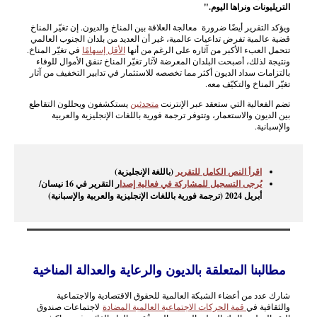
التريليونات ونراها اليوم."
ويؤكد التقرير أيضًا ضرورة معالجة العلاقة بين المناخ والديون. إن تغيّر المناخ
قضية عالمية تفرض تداعيات عالمية، غير أن العديد من بلدان الجنوب العالمي
تتحمل العبء الأكبر من آثاره على الرغم من أنها
الأقل إسهامًا
في تغيّر المناخ.
ونتيجة لذلك، أصبحت البلدان المعرضة لآثار تغيّر المناخ تنفق الأموال للوفاء
بالتزامات سداد الديون أكثر مما تخصصه للاستثمار في تدابير التخفيف من آثار
تغيّر المناخ والتكيّف معه.
تضم الفعالية التي ستعقد عبر الإنترنت
متحدثين
يستكشفون ويحللون التقاطع
بين الديون والاستعمار، وتتوفر ترجمة فورية باللغات الإنجليزية والعربية
والإسبانية.
اقرأ النص الكامل للتقرير
(باللغة الإنجليزية)
يُرجى التسجيل للمشاركة في فعالية إصدا
ر التقرير في 16 نيسان/
أبريل 2024 (ترجمة فورية باللغات الإنجليزية والعربية والإسبانية)
مطالبنا المتعلقة بالديون والرعاية والعدالة المناخية
شارك عدد من أعضاء الشبكة العالمية للحقوق الاقتصادية والاجتماعية
والثقافية في
قمة الحركات الاجتماعية العالمية المضادة
لاجتماعات صندوق