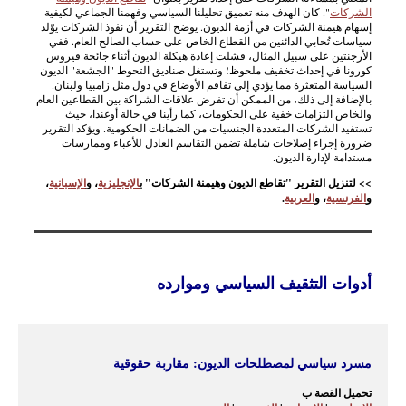
الشركات
". كان الهدف منه تعميق تحليلنا السياسي وفهمنا الجماعي لكيفية
إسهام هيمنة الشركات في أزمة الديون. يوضح التقرير أن نفوذ الشركات يوّلد
سياسات تُحابي الدائنين من القطاع الخاص على حساب الصالح العام. ففي
الأرجنتين على سبيل المثال، فشلت إعادة هيكلة الديون أثناء جائحة فيروس
كورونا في إحداث تخفيف ملحوظ؛ وتستغل صناديق التحوط "الجشعة" الديون
السياسة المتعثرة مما يؤدي إلى تفاقم الأوضاع في دول مثل زامبيا ولبنان.
بالإضافة إلى ذلك، من الممكن أن تفرض علاقات الشراكة بين القطاعين العام
والخاص التزامات خفية على الحكومات، كما رأينا في حالة أوغندا، حيث
تستفيد الشركات المتعددة الجنسيات من الضمانات الحكومية. ويؤكد التقرير
ضرورة إجراء إصلاحات شاملة تضمن التقاسم العادل للأعباء وممارسات
مستدامة لإدارة الديون.
>> لتنزيل التقرير "تقاطع الديون وهيمنة الشركات" ب
الإنجليزية
، و
الإسبانية
،
و
الفرنسية
، و
العربية
.
أدوات التثقيف السياسي وموارده
مسرد سياسي لمصطلحات الديون: مقاربة حقوقية
تحميل القصة ب